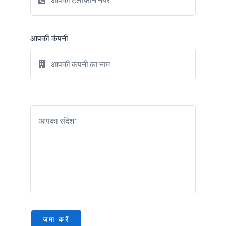
आपकी कंपनी
एआई ट्यूटर के साथ लाइव भाषा
सबक के लिए साइन अप करें
किसी भी समय अपने फोन या ब्राउज़र से अभ्यास
करने के लिए कॉल करें!

What language do you want to
learn?
Select a language
जमा करें