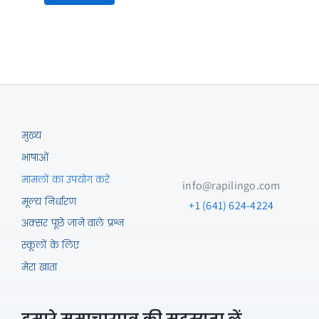
What's your native language?
Select a language
एआई
मुख्य
भाषा
भाषाओं
START FREE TRIAL
ट्यूटर
मामलों का उपयोग करें
info@rapilingo.com
quantity
मूल्य निर्धारण
+1 (641) 624-4224
SKU:
ai-talktime-2
अक्सर पूछे जाने वाले प्रश्न
Category:
अवर्गीकृत
स्कूलों के लिए
* सभी योजनाओं में 3 मिनट के टॉक टाइम के
मेरा खाता
साथ 7 दिन का नि: शुल्क परीक्षण शामिल है।
परीक्षण अवधि के बाद, आपसे आपकी योजना
के लिए मासिक शुल्क लिया जाएगा। आप