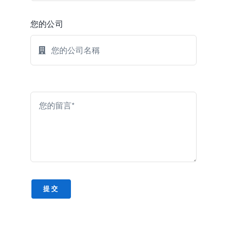
您的公司
與 AI 導師一起註冊即時語言課程
隨時通過手機或瀏覽器致電練習！

提交
你想學哪門語言？