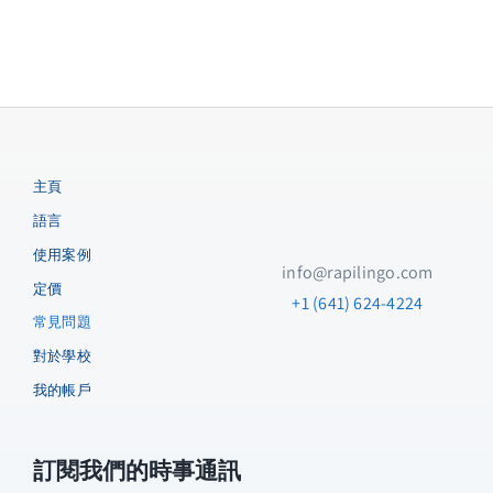
選擇語言
你的母語是什麼？
選擇語言
人
主頁
工
語言
開啟免費體驗
智
使用案例
info@rapilingo.com
慧
定價
+1 (641) 624-4224
語
常見問題
貨號:
ai-talktime-2
言
對於學校
分類:
未分類
導
我的帳戶
師
*所有計劃都包括 7 天免費試用和 3 分鐘的通話
時間。 試用期過後，您將被收取計劃的月費。
數
您可以隨時升級或取消訂閱。
量
訂閱我們的時事通訊