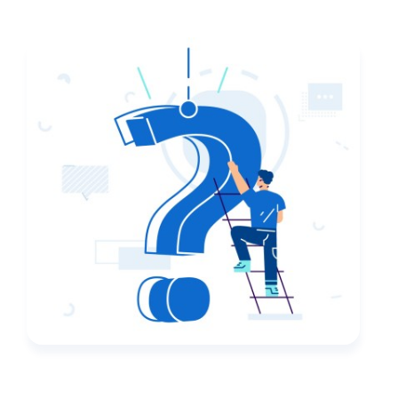
我們的即時對話方法允許您通過手機或瀏覽器致
電我們的人工智慧導師並就任何主題進行自然對
話來練習您的語言技能。
隨時隨地自信地說話！
快速學習
無合同
24/7可用
無雙智慧
自然語音
100% 對話