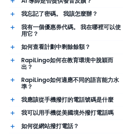
AI 導師是否提供發音反饋？
我忘記了密碼。 我該怎麼辦？
我有一個優惠券代碼。 我在哪裡可以使
用它？
如何查看計劃中剩餘餘額？
RapiLingo如何在教育環境中脫穎而
出？
RapiLingo如何適應不同的語言能力水
比以往更快地說一門新語
準？
言！
我應該從手機撥打的電話號碼是什麼
我可以用手機從美國境外撥打電話嗎
如何從網站撥打電話？
練習通過電話與我們的 AI 導師交談