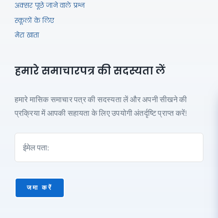
अक्सर पूछे जाने वाले प्रश्न
तेजी से सीखना
कोई अनुबंध नहीं
स्कूलों के लिए
24/7 उपलब्ध
सहकर्मी रहित
मेरा खाता
बुद्धि
प्राकृतिक
आवाजें
100% बातचीत
हमारे समाचारपत्र की सदस्यता लें
हमारे मासिक समाचार पत्र की सदस्यता लें और अपनी सीखने की
प्रक्रिया में आपकी सहायता के लिए उपयोगी अंतर्दृष्टि प्राप्त करें!
एआई ट्यूटर के साथ लाइव भाषा
सबक के लिए साइन अप करें
किसी भी समय अपने फोन या ब्राउज़र से अभ्यास
करने के लिए कॉल करें!

जमा करें
What language do you want to