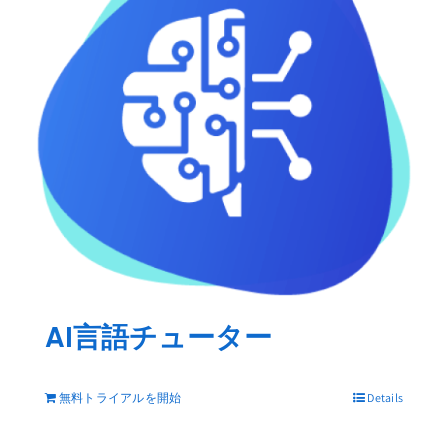
い言語を話しましょう!
AIチューターと電話で話す練習をする
私たちのリアルタイムの会話方法を使用する
と、携帯電話やブラウザからAIチューターに電
話をかけ、あらゆる主題について自然な会話を
することで、言語スキルを練習できます。
いつ
でもどこでも自信を持って話せます!
AI言語チューター
高速学習
契約なし
利用可能
比類のない
無料トライアルを開始
Details
24/7
知恵