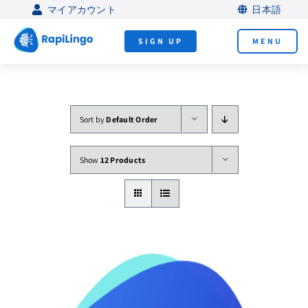
Skip
マイアカウント
日本語
to
SIGN UP
MENU
content
Sort by
Default Order
Show
12 Products
これまで以上に速く新し