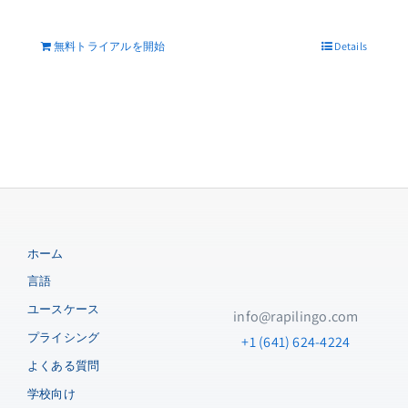
レッスンにサインアップする
いつでも携帯電話やブラウザから練習
無料トライアルを開始
Details
するために電話してください!

どの言語を学びたいですか?
言語を選択してください
あなたの母国語は何ですか?
ホーム
言語
言語を選択してください
ユースケース
info@rapilingo.com
プライシング
+1 (641) 624-4224
よくある質問
学校向け