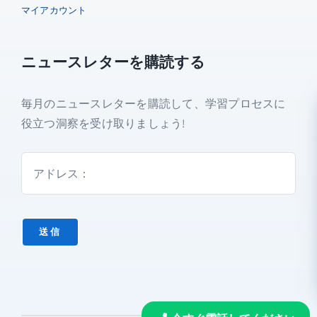
AI
マイアカウント
言
無料トライアルを開始
語
ニュースレターを購読する
チ
ュ
商品コード:
ai-talktime-2
ー
毎月のニュースレターを購読して、学習プロセスに
カテゴリー:
未分類
タ
役立つ洞察を受け取りましょう!
*すべてのプランには、3分間の通話時間で7日
ー
間の無料トライアルが含まれています。 試用期
個
間が終了すると、プランの月額料金が請求され
ます。 サブスクリプションはいつでもアップグ
レードまたはキャンセルできます。
送信