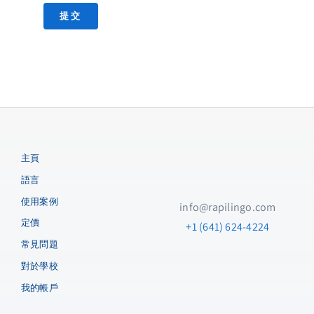
提交
與 AI 導師一起註冊即時語言課程
隨時通過手機或瀏覽器致電練習！

主頁
你想學哪門語言？
語言
選擇語言
使用案例
info@rapilingo.com
定價
+1 (641) 624-4224
你的母語是什麼？
常見問題
對於學校
選擇語言
我的帳戶