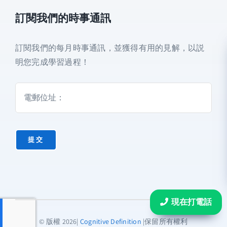
訂閱我們的時事通訊
人
訂閱我們的每月時事通訊，並獲得有用的見解，以説
工
開啟免費體驗
明您完成學習過程！
智
慧
語
貨號:
ai-talktime-2
言
分類:
未分類
導
*所有計劃都包括 7 天免費試用和 3 分鐘的通話
師
時間。 試用期過後，您將被收取計劃的月費。
提交
數
您可以隨時升級或取消訂閱。
量
現在打電話
© 版權 2026|
Cognitive Definition
|保留所有權利