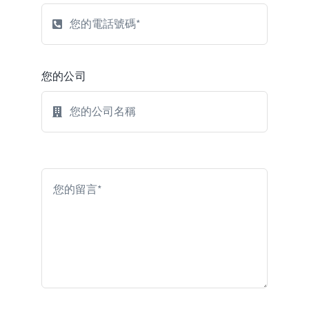
我們的即時對話方法允許您通過手機或瀏覽器致
電我們的人工智慧導師並就任何主題進行自然對
您的公司
話來練習您的語言技能。
隨時隨地自信地說話！
快速學習
無合同
24/7可用
無雙智慧
自然語音
100% 對話