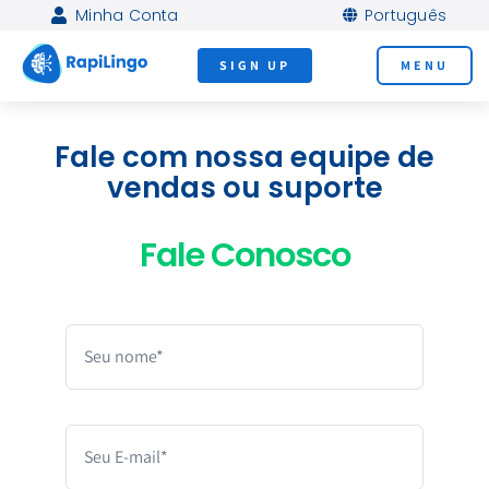
Skip
Minha Conta
Português
to
SIGN UP
MENU
content
Fale com nossa equipe de
vendas ou suporte
Fale um novo idioma
mais rápido do que
Fale Conosco
nunca!
Pratique falar com nossos tutores de IA por
telefone
Nosso método de conversação em tempo real