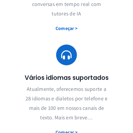
conversas em tempo real com
tutores de IA
Começar >
Vários idiomas suportados
Inscreva-se para aulas de
Atualmente, oferecemos suporte a
idiomas ao vivo com um tutor
28 idiomas e dialetos por telefone e
de IA
mais de 100 em nossos canais de
Ligue para praticar a partir do seu
telefone ou navegador a qualquer
texto. Mais em breve…
momento!
Começar >