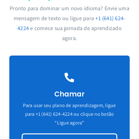
Pronto para dominar um novo idioma? Envie uma
Nosso método de conversação em tempo real
mensagem de texto ou ligue para
+1 (641) 624-
permite que você pratique suas habilidades
4224
e comece sua jornada de aprendizado
linguísticas ligando para nosso professor de IA de
agora.
seu telefone ou navegador e tendo conversas
naturais sobre qualquer assunto.
Fale com
confiança a qualquer hora, em qualquer lugar!
Aprendizado
Sem
rápido
Contratos
Chamar
Disponível
Sabedoria
24/7
Inigualável
Para usar seu plano de aprendizagem, ligue
para +1 (641) 624-4224 ou clique no botão
Vozes
100%
“Ligue agora”
Naturais
Conversação