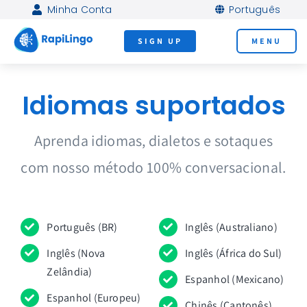
Skip
Minha Conta
Português
to
SIGN UP
MENU
content
Idiomas suportados
Aprenda idiomas, dialetos e sotaques
com nosso método 100% conversacional.
Português (BR)
Inglês (Australiano)
Inglês (Nova
Inglês (África do Sul)
Zelândia)
Espanhol (Mexicano)
Espanhol (Europeu)
Chinês (Cantonês)