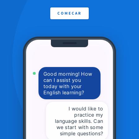
IA
SKU:
ai-talktime-2
quantidade
COMEÇAR
Categoria:
Uncategorized
*Todos os planos incluem um teste
gratuito de 7 dias com 3 minutos de
conversação. Após o período de
avaliação, será cobrada a mensalidade
do seu plano. Você pode atualizar ou
Good morning! How
can I assist you
cancelar sua assinatura a qualquer
today with your
momento.
English learning?
I would like to
practice my
language skills. Can
we start with some
simple questions?
Absolutely! I'm here