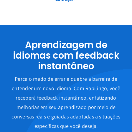

Que idioma você quer aprender?
Selecione um idioma
Aprendizagem de
Qual é a sua língua nativa?
idiomas com feedback
instantâneo
Selecione um idioma
Perca o medo de errar e quebre a barreira de
entender um novo idioma. Com Rapilingo, você
receberá feedback instantâneo, enfatizando
Tutor
melhorias em seu aprendizado por meio de
de
conversas reais e guiadas adaptadas a situações
COMECE O TESTE GRATUITO
Idiomas
específicas que você deseja.
de