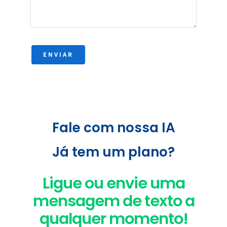
ENVIAR
Fale um novo idioma
Fale com nossa IA
mais rápido do que
nunca!
Já tem um plano?
Ligue ou envie uma
Pratique falar com nossos tutores de IA por
mensagem de texto a
telefone
qualquer momento!