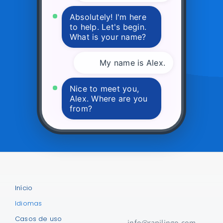
to help. Let's begin.
What is your name?
My name is Alex.
Nice to meet you,
Alex. Where are you
from?
I'm from Brazil.
Início
Idiomas
Casos de uso
info@rapilingo.com