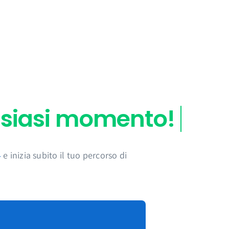
4
e inizia subito il tuo percorso di
ezioni di lingua dal vivo con un tutor AI
ti dal tuo telefono o browser in qualsiasi

imparare?