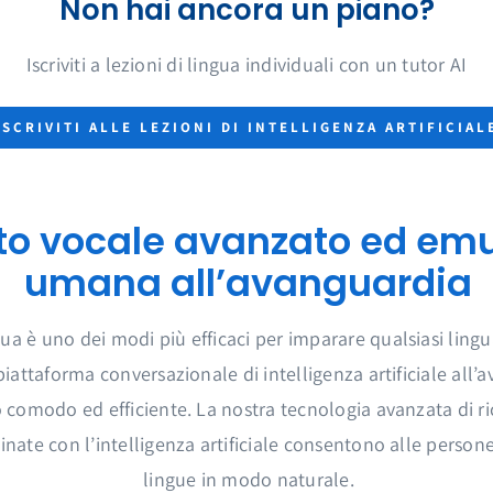
Categoria:
Uncategori
Non hai ancora un piano?
*Tutti i piani incl
conversazione. Dop
Iscriviti a lezioni di lingua individuali con un tutor AI
canone mensile per
l’abbonamento in
ISCRIVITI ALLE LEZIONI DI INTELLIGENZA ARTIFICIAL
o vocale avanzato ed emu
umana all’avanguardia
a è uno dei modi più efficaci per imparare qualsiasi lingu
iattaforma conversazionale di intelligenza artificiale all’
 comodo ed efficiente. La nostra tecnologia avanzata di 
ate con l’intelligenza artificiale consentono alle persone
lingue in modo naturale.