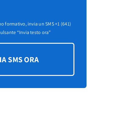
ngua
ano formativo, invia un SMS +1 (641)
pulsante “Invia testo ora”
ngua madre?
ngua
IA SMS ORA
INIZIA LA PROVA GRATUITA