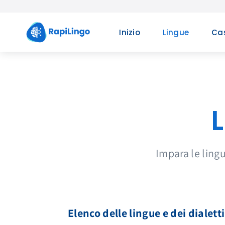
Skip
to
Inizio
Lingue
Cas
content
Impara le lingu
Elenco delle lingue e dei dialett