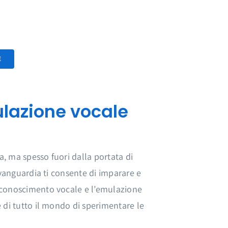
zed
udono una prova gratuita di 7 giorni con 3 minuti di
o il periodo di prova, ti verrà addebitato il
 il tuo piano. Puoi aggiornare o annullare
 qualsiasi momento.
E
lazione vocale
a, ma spesso fuori dalla portata di
avanguardia ti consente di imparare e
riconoscimento vocale e l’emulazione
 di tutto il mondo di sperimentare le