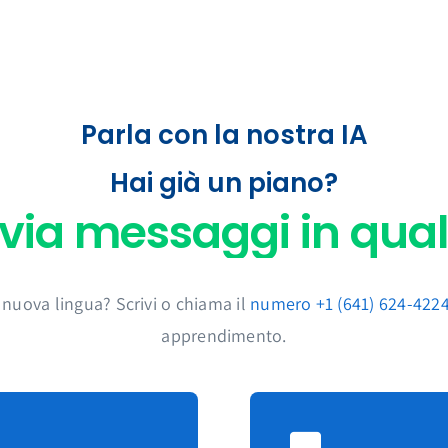
Parla con la nostra IA
Hai già un piano?
nuova lingua? Scrivi o chiama il
numero +1 (641) 624-422
apprendimento.
Iscriviti alle l
Chiama per esercitar
momento!
Che lingua vuoi 