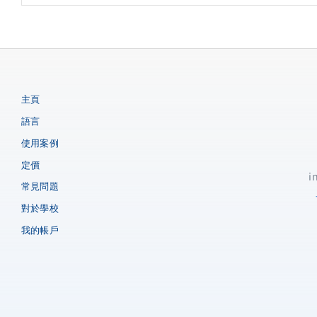
快速學習
無
24/7可用
無
自然語音
10
主頁
語言
使用案例
定價
i
常見問題
對於學校
我的帳戶