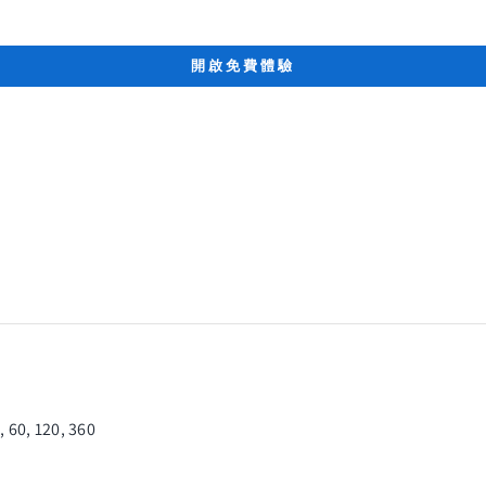
與 AI 導師一
開啟免費體驗
隨時通過手機或瀏
你想學哪門語言？
選擇語言
你的母語是什麼？
選擇語言
我們的人工智慧導師
隨時隨地自信地說
, 60, 120, 360
人