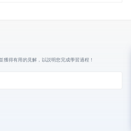
開啟免費體驗
 天免費試用和 3 分鐘的通話時間。 試用期過後，您將被收取
以隨時升級或取消訂閱。
並獲得有用的見解，以説明您完成學習過程！