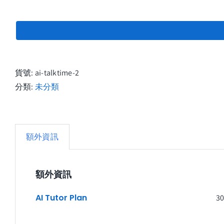
說一門新語言
貨號:
ai-talktime-2
比以往任何時候都快！
分類:
未分類
練習通過電話與我們的 AI 導師交談
額外資訊
我們的即時對話方法允許您通過手機或瀏覽器致電
額外資訊
並就任何主題進行自然對話來練習您的語言技能。
AI Tutor Plan
30
話！