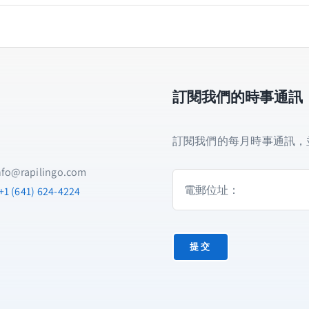
工
合同
智
雙智慧
慧
語
0% 對話
貨號:
ai-talktime-2
言
訂閱我們的時事通訊
分類:
未分類
導
*所有計劃都包括 7
師
計劃的月費。 您可
數
訂閱我們的每月時事通訊，
量
nfo@rapilingo.com
+1 (641) 624-4224
提交