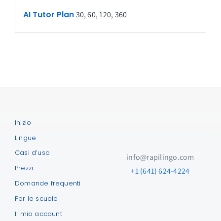
AI Tutor Plan
30, 60, 120, 360
Iscriviti alle lezioni di lingua dal
vivo con un tutor AI
Chiama per esercitarti dal tuo telefono o
browser in qualsiasi momento!

Inizio
Lingue
Che lingua vuoi imparare?
Casi d’uso
info@rapilingo.com
Prezzi
Seleziona una lingua
+1 (641) 624-4224
Domande frequenti
Qual è la tua lingua madre?
Per le scuole
Il mio account