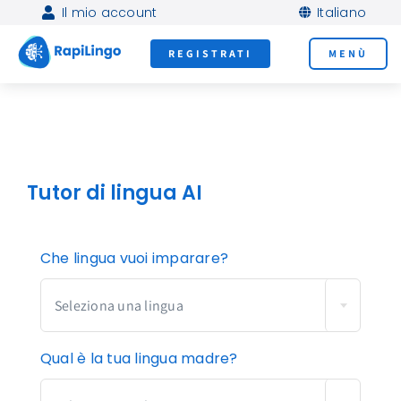
Skip
Il mio account
Italiano
to
REGISTRATI
MENÙ
content

Tutor di lingua AI
Parla una nuova lingua
più velocemente che
Che lingua vuoi imparare?
mai!
Seleziona una lingua
Esercitati a parlare con i nostri tutor AI al
Qual è la tua lingua madre?
telefono