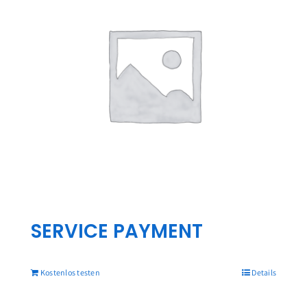
je zuvor!
Üben Sie, mit unseren KI-Tutoren am Telefon
zu sprechen
Unsere Echtzeit-Konversationsmethode
ermöglicht es Ihnen, Ihre Sprachkenntnisse zu
üben, indem Sie unseren KI-Tutor von Ihrem
Telefon oder Browser aus anrufen und natürliche
Gespräche über jedes Thema führen.
Sprechen
SERVICE PAYMENT
Sie jederzeit und überall mit Zuversicht!
Kostenlos testen
Details
Schnelles
Keine Verträge
Lernen