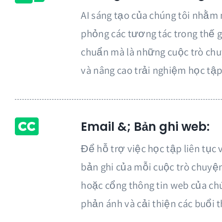
Nhanh Hơn Bao Giờ Hết!
AI sáng tạo của chúng tôi nhằm
phỏng các tương tác trong thế g
Thực hành nói chuyện với gia sư AI của chúng t
chuẩn mà là những cuộc trò chu
và nâng cao trải nghiệm học tập
Phương pháp đàm thoại thời gian thực của chúng tô
hành các kỹ năng ngôn ngữ của mình bằng cách gọi ch
Email &; Bản ghi web:
chúng tôi từ điện thoại hoặc trình duyệt của bạn và 
chuyện tự nhiên về bất kỳ chủ đề nào.
Nói chuyện với
Để hỗ trợ việc học tập liên tục 
mọi nơi!
bản ghi của mỗi cuộc trò chuyệ
hoặc cổng thông tin web của chú
Học nhanh
Khô
phản ánh và cải thiện các buổi 
Có sẵn 24/7
Trí 
Giọng nói tự nhiên
100