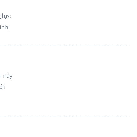
 lực
inh.
u này
ới
i học ngôn ngữ trực tiếp với Gia sư
ừ điện thoại hoặc trình duyệt của bạn bất cứ lúc
