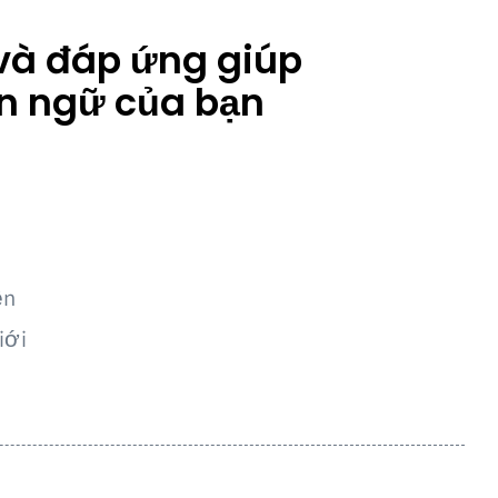
 và đáp ứng giúp
n ngữ của bạn
ện
iới