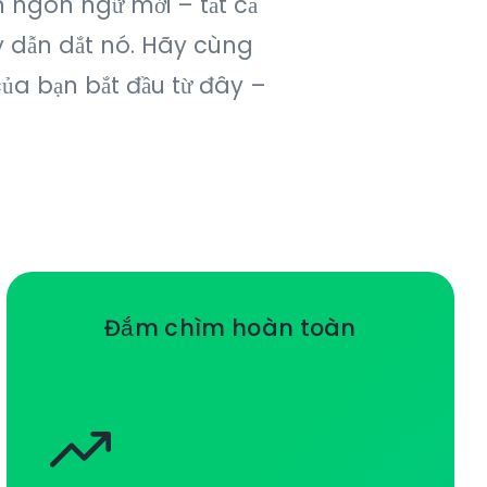
 ngôn ngữ mới – tất cả
ãy dẫn dắt nó. Hãy cùng
ủa bạn bắt đầu từ đây –
Đắm chìm hoàn toàn