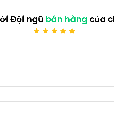
với Đội ngũ
bán hàng
của c