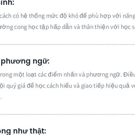
ỉnh:
t cách có hệ thống mức độ khó để phù hợp với năng
ường cong học tập hấp dẫn và thân thiện với học s
 phương ngữ:
o trong một loạt các điểm nhấn và phương ngữ. Điề
ội quý giá để học cách hiểu và giao tiếp hiệu quả v
.
Đăng ký các bà
AI
Gọi để thực hành t
nào!
ộng như thật: