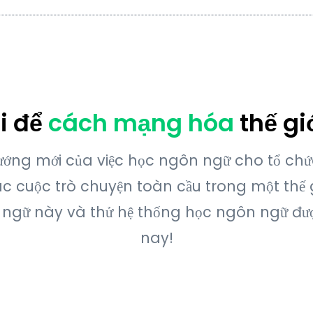
Category:
Uncategori
* Tất cả các gói đ
đàm thoại. Sau thờ
gói của mình. Bạn
lúc nào.
i để
cách mạng hóa
thế g
 hướng mới của việc học ngôn ngữ cho tổ ch
c cuộc trò chuyện toàn cầu trong một thế 
gữ này và thử hệ thống học ngôn ngữ đượ
nay!