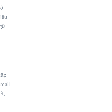
gôn ngữ nào?
mô
ngữ
tiêu
ngữ
của bạn là gì?
ngữ
cấp
email
ẮT ĐẦU DÙNG THỬ MIỄN PHÍ
ét,