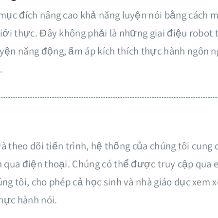
Bạn muốn học n
 mục đích nâng cao khả năng luyện nói bằng cách 
Chọn một ngôn 
iới thực. Đây không phải là những giai điệu robot 
ôi qua điện thoại
yện năng động, ấm áp kích thích thực hành ngôn 
Ngôn ngữ mẹ đẻ 
.
Chọn một ngôn 
i cho phép bạn thực
o gia sư AI của
có những cuộc trò
 sự tự tin mọi lúc,
Gia
và theo dõi tiến trình, hệ thống của chúng tôi cung 
sư
n qua điện thoại. Chúng có thể được truy cập qua 
B
ngôn
ng tôi, cho phép cả học sinh và nhà giáo dục xem x
ng có hợp đồng
ngữ
thực hành nói.
AI
tuệ vô song
SKU:
ai-talktime-2
quantity
% Hội thoại