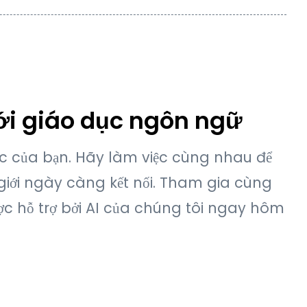
zed
ều bao gồm bản dùng thử miễn phí 7 ngày với 3 phút
i gian dùng thử, bạn sẽ bị tính phí hàng tháng cho
 có thể nâng cấp hoặc hủy đăng ký của mình bất kỳ
iới giáo dục ngôn ngữ
ức của bạn. Hãy làm việc cùng nhau để
giới ngày càng kết nối. Tham gia cùng
c hỗ trợ bởi AI của chúng tôi ngay hôm