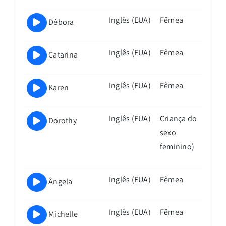
Qual é a sua língua nativa?
Inglês (EUA)
Fêmea
Débora
Selecione um idioma
Inglês (EUA)
Fêmea
Catarina
Inglês (EUA)
Fêmea
Karen
Tutor
de
Inglês (EUA)
Criança do
Dorothy
COMECE O TESTE GRATUITO
Idiomas
sexo
de
feminino)
IA
SKU:
ai-talktime-2
quantidade
Inglês (EUA)
Fêmea
Categoria:
Uncategorized
Ângela
*Todos os planos incluem um teste
gratuito de 7 dias com 3 minutos de
Inglês (EUA)
Fêmea
Michelle
conversação. Após o período de