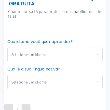
GRATUITA
Disponível
Sabedoria
24/7
Inigualável
Chame nossa IA para praticar suas habilidades de
fala!
Vozes
100%
Naturais
Conversação

Que idioma você quer aprender?
Selecione um idioma
Qual é a sua língua nativa?
Selecione um idioma