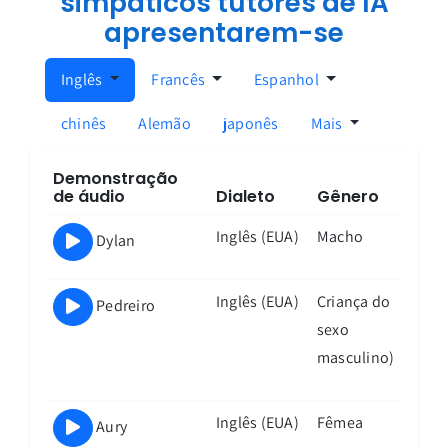
simpáticos tutores de IA
apresentarem-se
Inglês
Francês
Espanhol
chinês
Alemão
japonês
Mais
Inscreva-se para aulas de
idiomas ao vivo com um tutor
Demonstração
de IA
de áudio
Dialeto
Gênero
Ligue para praticar a partir do seu
Inglês (EUA)
Macho
Dylan
telefone ou navegador a qualquer
momento!
Inglês (EUA)
Criança do
Pedreiro

sexo
masculino)
Que idioma você quer aprender?
Selecione um idioma
Inglês (EUA)
Fêmea
Aury